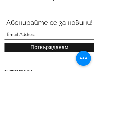
Абонирайте се за новини!
Потвърждавам
ГАЛЕРИЯ ВИДИМА
ул. Васил Левски 3, Севлиево 5400
Телефони:
Офис галерия:
+359887303470
Детски арт център:
+359888783830
gallery.vidima@gmail.com
Работно време:
от Понеделник до Петък
от 12:00 до 18:30 часа
За нас
Контакти