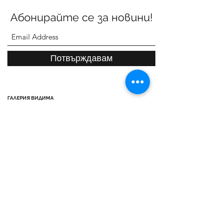
Абонирайте се за новини!
Потвърждавам
ГАЛЕРИЯ ВИДИМА
ул. Васил Левски 3, Севлиево 5400
Телефони:
Офис галерия:
+359887303470
Детски арт център:
+359888783830
gallery.vidima@gmail.com
Работно време:
от Понеделник до Петък
от 12:00 до 18:30 часа
За нас
Контакти
Общи условия
Конкурси
Запитване