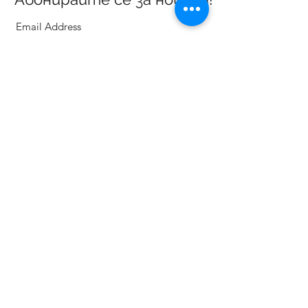
Потвърждавам
ГАЛЕРИЯ ВИДИМА
ул. Васил Левски 3, Севлиево 5400
Телефони:
Офис галерия:
+359887303470
Детски арт център:
+359888783830
gallery.vidima@gmail.com
Работно време:
от Понеделник до Петък
от 12:00 до 18:30 часа
За нас
Контакти
Общи условия
Конкурси
Запитване
Поръчка
Плащане