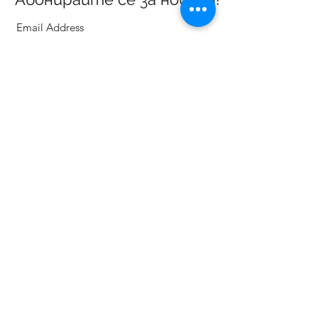
Потвърждавам
ГАЛЕРИЯ ВИДИМА
ул. Васил Левски 3, Севлиево 5400
Телефони:
Офис галерия:
+359887303470
Детски арт център:
+359888783830
gallery.vidima@gmail.com
Работно време:
от Понеделник до Петък
от 12:00 до 18:30 часа
За нас
Контакти
Общи условия
Конкурси
Запитване
Поръчка
Плащане