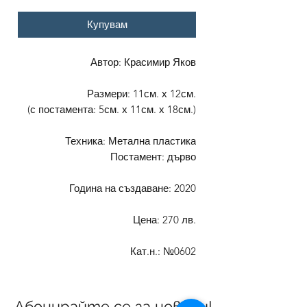
Купувам
Автор: Красимир Яков
Размери: 11см. х 12см.
(с постамента: 5см. х 11см. х 18см.)
Техника: Метална пластика
Постамент: дърво
Година на създаване: 2020
Цена: 270 лв.
Кат.н.: №0602
Абонирайте се за новини!