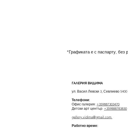
*Графиката е с паспарту, без 
ГАЛЕРИЯ ВИДИМА
ул. Васил Левски 3, Севлиево 5400
Телефони:
Офис галерия:
+359887303470
Детски арт център:
+359888783830
gallery.vidima@gmail.com
Работно време: