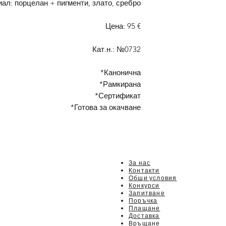
ал: порцелан + пигменти, злато, сребро
Цена: 95 €
Кат.н.: №0732
*Канонична
*Рамкирана
*Сертификат
*Готова за окачване
За нас
Контакти
Общи условия
Конкурси
Запитване
Поръчка
Плащане
Доставка
Връщане