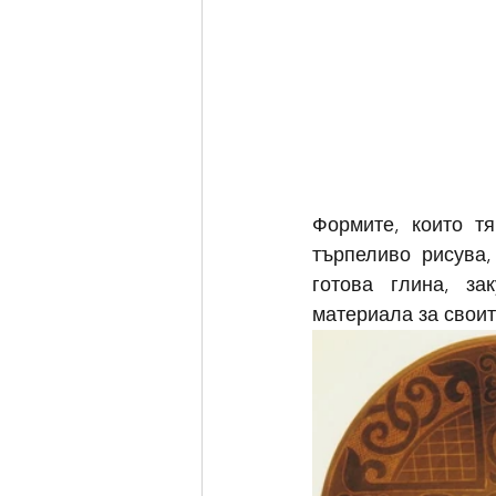
Формите, които тя
търпеливо рисува,
готова глина, за
материала за своит