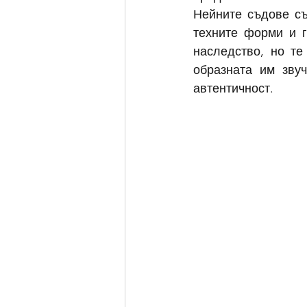
Нейните съдове съ
техните форми и г
наследство, но те
образната им зву
автентичност.