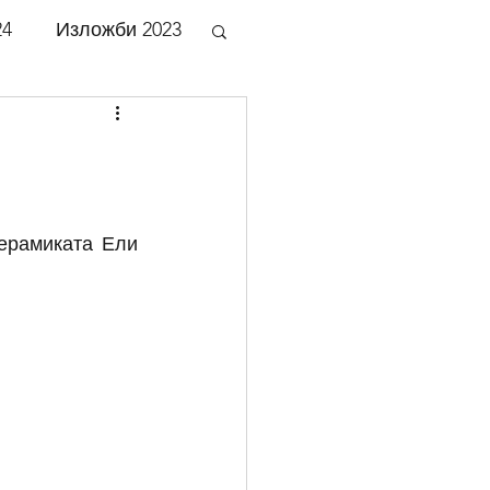
24
Изложби 2023
би 2018
би 2013
ерамиката Ели 
би 2008
би 2003