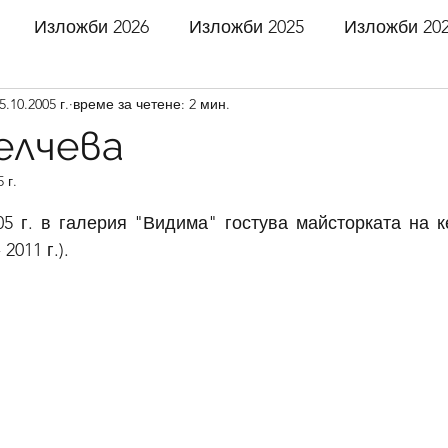
Изложби 2026
Изложби 2025
Изложби 20
5.10.2005 г.
време за четене: 2 мин.
 2021
Изложби 2020
Изложби 2019
Излож
елчева
 г.
 2016
Изложби 2015
Изложби 2014
Излож
5 звезди.
05 г. в галерия "Видима" гостува майсторката на к
2011 г.).
 2011
Изложби 2010
Изложби 2009
Излож
 2006
Изложби 2005
Изложби 2004
Излож
 2001
Изложби 2000
Изложби 1999