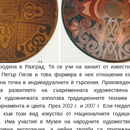
одена в Разград. Тя се учи на занаят от известн
 Петър Гигов и това формира в нея отношение къ
вна точка в индивидуалните ѝ търсения. Произведен
в развитието на съвременната художествена 
 художничката използва традиционните техники и
рнамента и цвета. През 2002 г. и 2007 г. Ели Недел
с към този вид изкуство от Националните годишн
. Има участия в Музея на народните художествен
тивни експозиции, а нейни творби са притежан