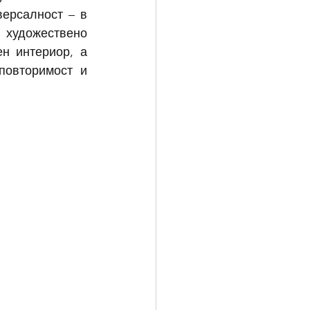
ерсалност – в 
 художествено 
н интериор, а 
овторимост и 