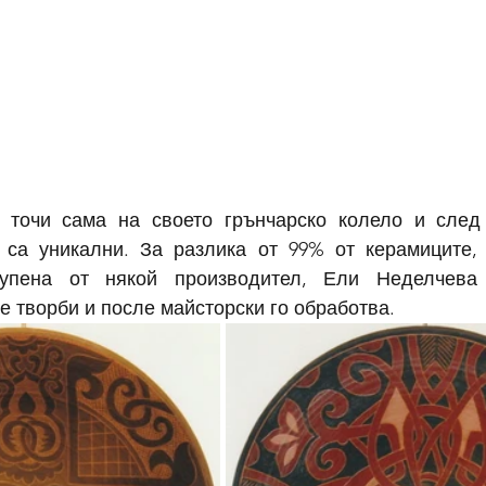
 точи сама на своето грънчарско колело и след 
 са уникални. За разлика от 99% от керамиците, 
купена от някой производител, Ели Неделчева
е творби и после майсторски го обработва.