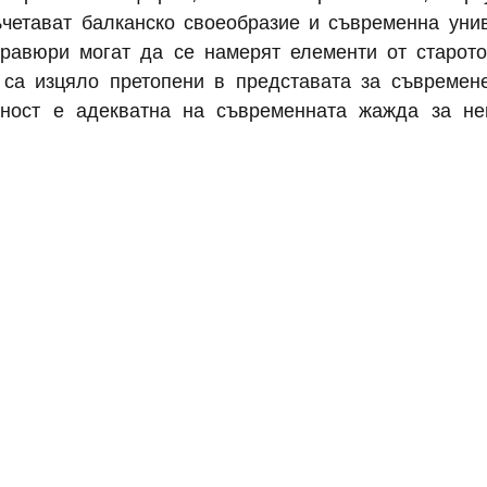
четават балканско своеобразие и съвременна унив
равюри могат да се намерят елементи от старото
 са изцяло претопени в представата за съвремене
чност е адекватна на съвременната жажда за неп