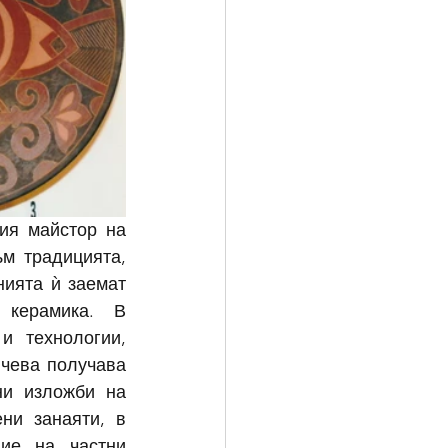
ия майстор на 
м традицията, 
ията ѝ заемат 
керамика. В 
 технологии, 
чева получава 
и изложби на 
и занаяти, в 
ие на частни 