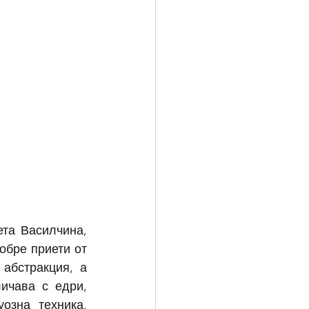
та Василчина, 
бре приети от 
абстракция, а 
ичава с едри, 
озна техника. 