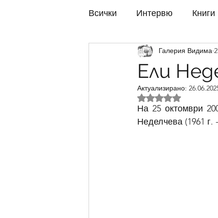
Всички
Интервю
Книги
Галерия Видима
2
Изложби 2022
Изложби
Ели Нед
Актуализирано:
26.06.2025
Изложби 2017
Изложби
Оценено с NaN от 
На 25 октомври 20
Неделчева (1961 г. - 
Изложби 2012
Изложби
Изложби 2007
Изложби
Изложби 2002
Изложби