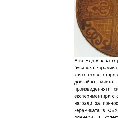
Ели Неделчева е р
бусинска керамика
която става отпра
достойно място 
произведенията си
експериментира с о
награди за прино
керамиката в СБХ
пленери, в колек