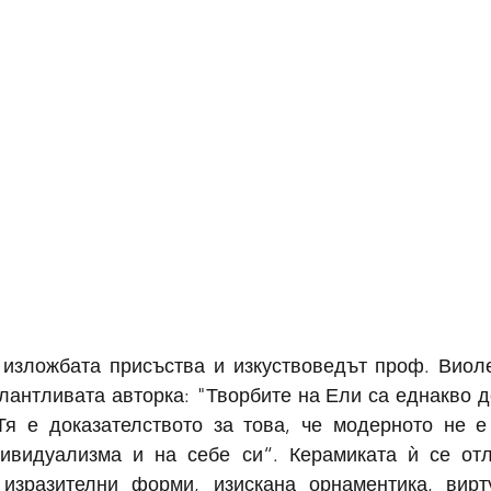
 изложбата присъства и изкуствоведът проф. Виоле
лантливата авторка: "Творбите на Ели са еднакво до
я е доказателството за това, че модерното не е 
ивидуализма и на себе си“. Керамиката ѝ се отл
изразителни форми, изискана орнаментика, вирту