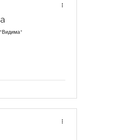
ва
 "Видима"