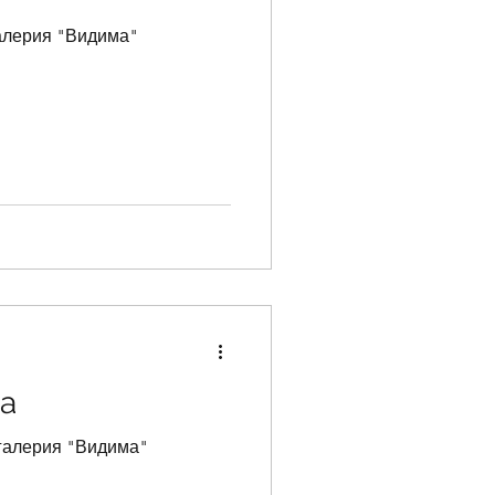
галерия "Видима"
а
 галерия "Видима"