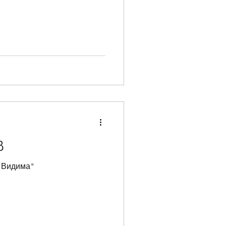
в
"Видима"