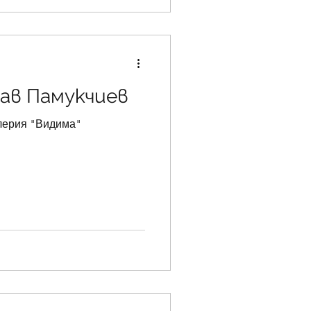
ав Памукчиев
лерия "Видима"