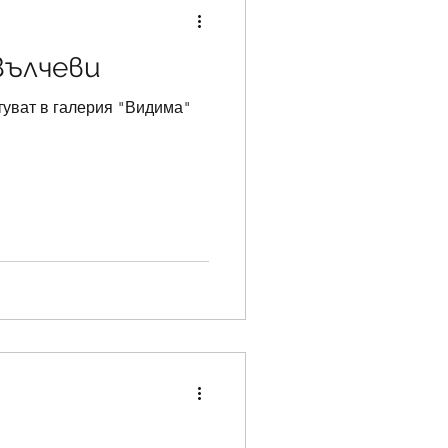
Вълчеви
туват в галерия "Видима"