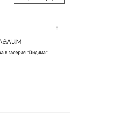
лалим
ва в галерия "Видима"