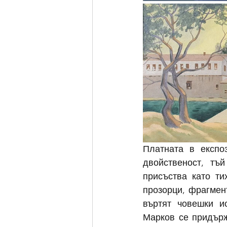
Платната в експоз
двойственост, тъ
присъства като ти
прозорци, фрагмен
въртят човешки ис
Марков се придърж