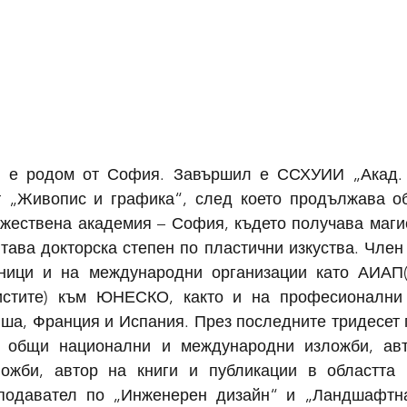
в е родом от София. Завършил е ССХУИИ „Акад. 
ст „Живопис и графика“, след което продължава об
жествена академия – София, където получава магис
тава докторска степен по пластични изкуства. Член 
жници и на международни организации като АИАП(
истите) към ЮНЕСКО, както и на професионални 
ша, Франция и Испания. През последните тридесет г
и общи национални и международни изложби, авт
ожби, автор на книги и публикации в областта н
подавател по „Инженерен дизайн“ и „Ландшафтна 