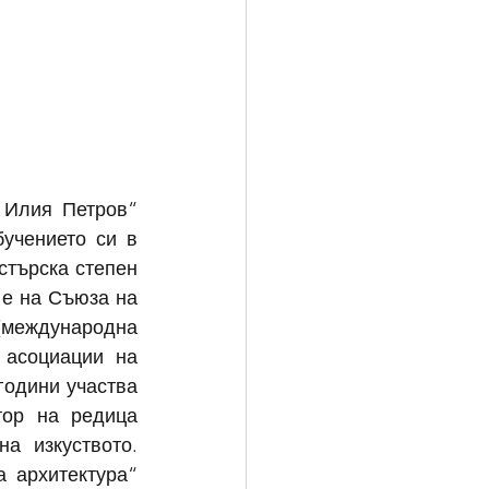
Илия Петров“ 
учението си в 
търска степен 
е на Съюза на 
международна 
асоциации на 
одини участва 
ор на редица 
а изкуството. 
архитектура“ 