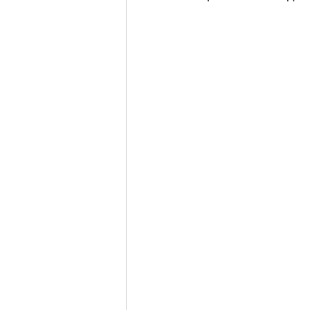
               