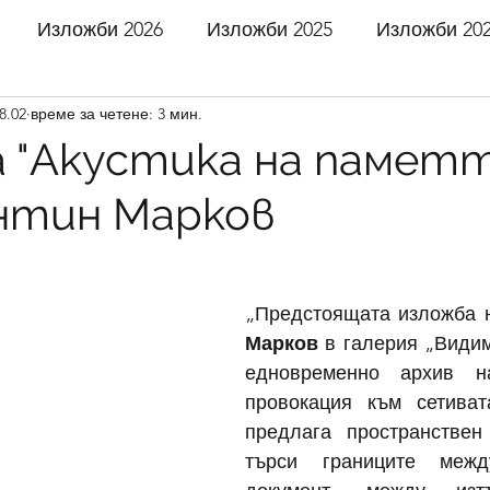
Изложби 2026
Изложби 2025
Изложби 20
8.02
време за четене: 3 мин.
 2021
Изложби 2020
Изложби 2019
Излож
 "Акустика на паметт
нтин Марков
 2016
Изложби 2015
Изложби 2014
Излож
5 звезди.
 2011
Изложби 2010
Изложби 2009
Излож
„Предстоящата изложба 
Марков
 в галерия „Види
едновременно архив н
 2006
Изложби 2005
Изложби 2004
Излож
провокация към сетивата
предлага пространствен 
търси границите меж
 2001
Изложби 2000
Изложби 1999