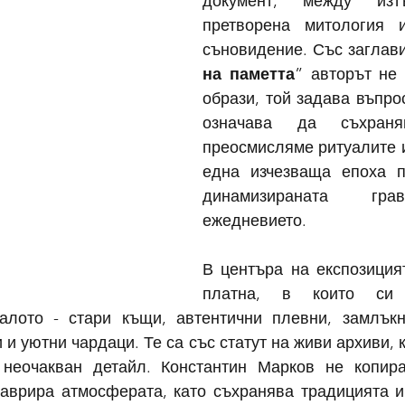
документ, между изтъ
претворена митология и
съновидение. Със заглави
на паметта
” авторът не 
образи, той задава въпрос
означава да съхран
преосмисляме ритуалите и
една изчезваща епоха п
динамизираната гра
ежедневието.
В центъра на експозицият
платна, в които си с
лото - стари къщи, автентични плевни, замлъкна
и уютни чардаци. Те са със статут на живи архиви, 
 неочакван детайл. Константин Марков не копира
таврира атмосферата, като съхранява традицията и 