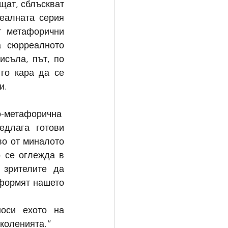
щат, сблъскват 
еалната серия 
 метафорични 
 сюрреалното 
съла, път, по 
го кара да се 
и.
-метафорична  
длага готови 
во от миналото 
 се оглежда в 
зрителите да 
формят нашето 
оси ехото на 
околенията.“