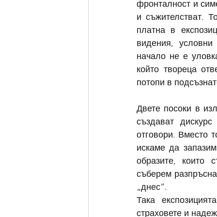
фронталност и симе
и съжителстват. Т
платна в експозиц
видения, условни 
начало не е уловк
който твореца отв
потопи в подсъзнат
Двете посоки в из
създават дискурс
отговори. Вместо т
искаме да запазим
образите, които 
съберем разпръсна
„днес”.
Така експозицият
страховете и надеж