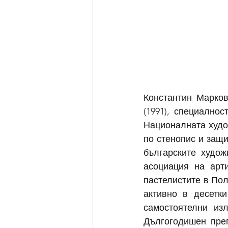
Константин Марко
(1991), специално
Националната худо
по стенопис и защи
българските худо
асоциация на арт
пастелистите в Пол
активно в десетк
самостоятелни изл
Дългогодишен пре