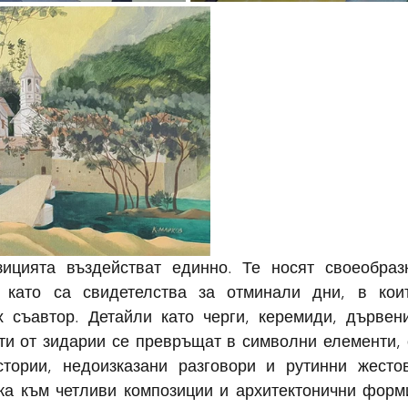
ицията въздействат единно. Те носят своеобразн
й като са свидетелства за отминали дни, в коит
х съавтор. Детайли като черги, керемиди, дървени
ти от зидарии се превръщат в символни елементи, о
тории, недоизказани разговори и рутинни жестов
а към четливи композиции и архитектонични форми