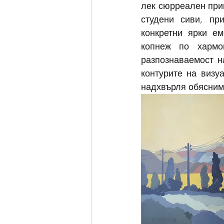
лек сюрреален прив
студени сиви, пр
конкретни ярки ем
копнеж по хармо
разпознаваемост н
контурите на визу
надхвърля обясним