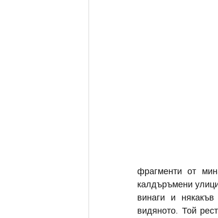
фрагменти от мина
калдъръмени улици 
винаги и някакъв
видяното. Той рес