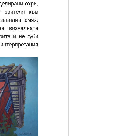
елирани охри, 
 зрителя към 
звънлив смях, 
а визуалната 
ита и не губи 
интерпретация 