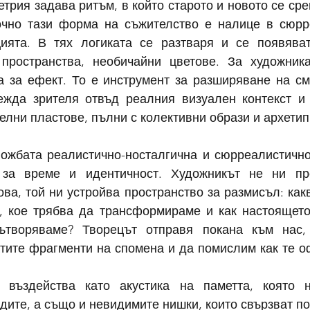
трия задава ритъм, в който старото и новото се сре
очно тази форма на съжителство е налице в сюрр
ията. В тях логиката се разтваря и се появяват
пространства, необичайни цветове. За художника
а за ефект. То е инструмент за разширяване на сми
ежда зрителя отвъд реалния визуален контекст и 
елни пластове, пълни с колективни образи и архетип
ложбата реалистично-носталгична и сюрреалистично
 за време и идентичност. Художникът не ни пре
ова, той ни устройва пространство за размисъл: как
, кое трябва да трансформираме и как настоящето
сътворяваме? Творецът отправя покана към нас, 
тите фрагменти на спомена и да помислим как те о
а въздейства като акустика на паметта, която н
дите, а също и невидимите нишки, които свързват п