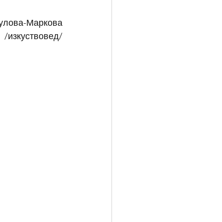
аниела Чулова-Маркова
/изкуствовед/