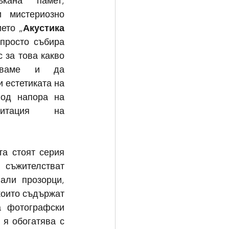
кана памет, 
 мистериозно 
ето „
Акустика 
просто събира 
 за това какво 
яваме и да 
 естетиката на 
од напора на 
витация на 
а стоят серия 
ъжителстват 
ли прозорци, 
които съдържат 
 фотографски 
я обогатява с 