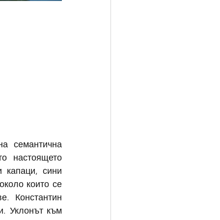
а семантична 
о настоящето 
 капаци, сини 
коло които се 
е. Константин 
. Уклонът към 