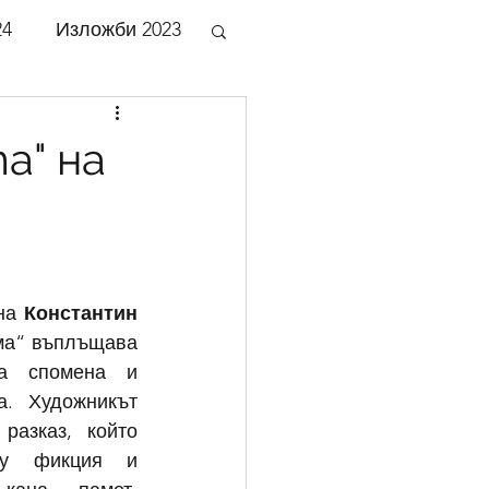
24
Изложби 2023
би 2018
а" на
би 2013
би 2008
на 
Константин 
ма“ въплъщава 
а спомена и 
би 2003
. Художникът 
разказ, който 
ду фикция и 