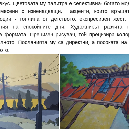
кус. Цветовата му палитра е селективна: богато мод
имесени с изненадващи,  акценти, които връщат
оции - топлина от детството, експресивен жест, 
ния на спокойните дни. Художникът разчита н
а формата. Прецизен рисувач, той прецизира колор
алното. Посланията му са директни, а посоката на 
ото.