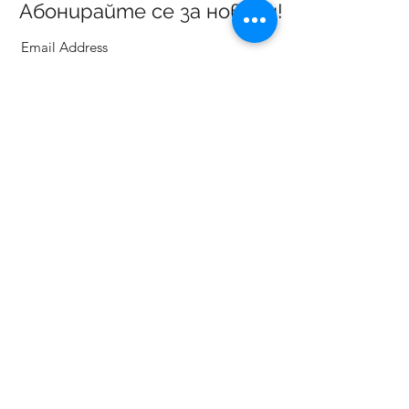
Абонирайте се за новини!
Потвърждавам
ГАЛЕРИЯ ВИДИМА
ул. Васил Левски 3, Севлиево 5400
Телефони:
Офис галерия:
+359887303470
Детски арт център:
+359888783830
gallery.vidima@gmail.com
Работно време:
от Понеделник до Петък
от 12:00 до 18:30 часа
За нас
Контакти
Общи условия
Конкурси
Запитване
Поръчка