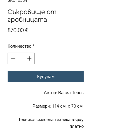
SKU: 0534
Съкровище от
гробницата
Цена
870,00 €
Количество
*
Купувам
Автор: Васил Тенев
Размери: 114 см. х 70 см.
Техника: смесена техника върху
платно