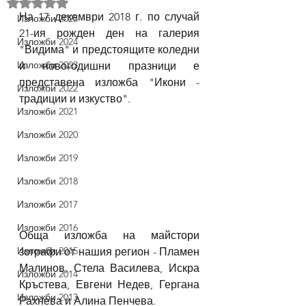
Оценено с NaN от 5 звезди.
На 17 декември 2018 г. по случай 
Изложби 2025
21-ия рожден ден на галерия 
Изложби 2024
"Видима" и предстоящите коледни 
Изложби 2023
и новогодишни празници е 
представена изложба "Икони - 
Изложби 2022
традиции и изкуство".
Изложби 2021
Изложби 2020
Изложби 2019
Изложби 2018
Изложби 2017
Изложби 2016
Обща изложба на майстори 
Изложби 2015
зографи от нашия регион - Пламен 
Малинов, Стела Василева, Искра 
Изложби 2014
Кръстева, Евгени Недев, Гергана 
Изложби 2013
Рахнева и Алина Пенчева.