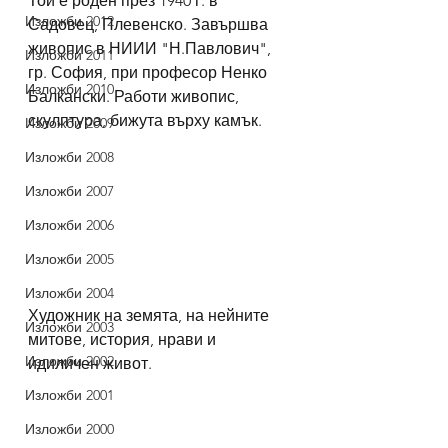
Той е роден през 1940 г. в 
Изложби 2012
Садовец, Плевенско. Завършва 
живопис в НИИИ "Н.Павлович", 
Изложби 2011
гр. София, при професор Ненко 
Изложби 2010
Балкански. Работи живопис, 
скулптура, бижута върху камък.
Изложби 2009
Изложби 2008
Изложби 2007
Изложби 2006
Изложби 2005
Изложби 2004
Художник на земята, на нейните 
Изложби 2003
митове, история, нрави и 
Изложби 2002
идиличен живот.
Изложби 2001
Изложби 2000