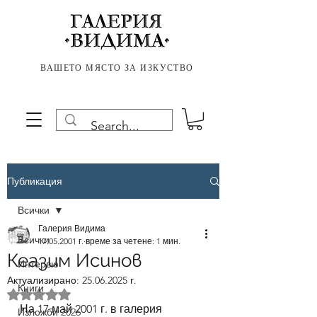
ВАШЕТО МЯСТО ЗА ИЗКУСТВО
Публикация
Всички
Галерия Видима
Всички
17.05.2001 г.
време за четене: 1 мин.
Кеазим Исинов
Интервю
Актуализирано:
25.06.2025 г.
Книги
Оценено с NaN от 5 звезди.
На 17 май 2001 г. в галерия 
Изложби 2026