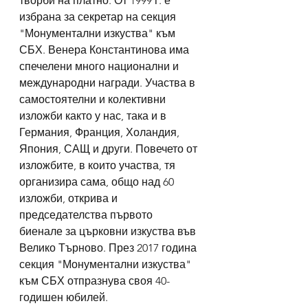
творби на платно. От 1999 г. е 
избрана за секретар на секция 
"Монументални изкуства" към 
СБХ. Венера Константинова има 
спечелени много национални и 
международни награди. Участва в 
самостоятелни и колективни 
изложби както у нас, така и в 
Германия, Франция, Холандия, 
Япония, САЩ и други. Повечето от 
изложбите, в които участва, тя 
организира сама, общо над 60 
изложби, открива и 
председателства първото 
биенале за църковни изкуства във 
Велико Търново. През 2017 година 
секция "Монументални изкуства" 
към СБХ отпразнува своя 40-
годишен юбилей.