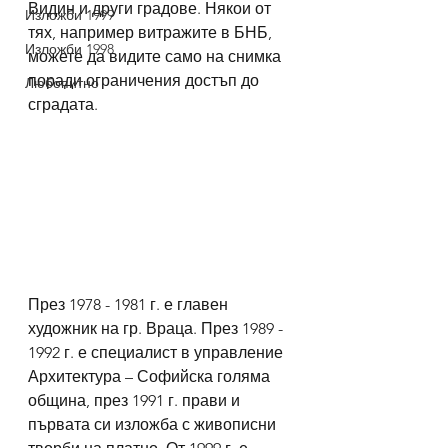
Видин и други градове. Някои от 
Изложби 1999
тях, например витражите в БНБ, 
Изложби 1998
можете да видите само на снимка 
поради ограничения достъп до 
Любопитно
сградата. 
През 1978 - 1981 г. е главен 
художник на гр. Враца. През 1989 - 
1992 г. е специалист в управление 
Архитектура – Софийска голяма 
община, през 1991 г. прави и 
първата си изложба с живописни 