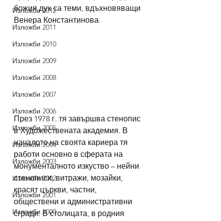
божия дух са теми, вдъхновяващи 
Изложби 2012
Венера Константинова. 
Изложби 2011
Изложби 2010
Изложби 2009
Изложби 2008
Изложби 2007
Изложби 2006
През 1978 г. тя завършва стенопис 
Изложби 2005
в Художествената академия. В 
началото на своята кариера тя 
Изложби 2004
работи основно в сферата на 
Изложби 2003
монументалното изкуство – нейни 
стенописи, витражи, мозайки, 
Изложби 2002
красят църкви, частни, 
Изложби 2001
обществени и административни 
Изложби 2000
сгради. В столицата, в родния 