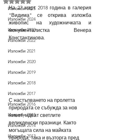
Оценено с NaN от 5 звезди.
На 27 март 2018 година в галерия 
Изложби 2025
"Видима" се открива изложба 
Изложби 2024
живопис на художничката и 
Изложби 2023
монументалистка Венера 
Константинова.
Изложби 2022
Изложби 2021
Изложби 2020
Изложби 2019
Изложби 2018
Изложби 2017
С настъпването на пролетта 
Изложби 2016
природата се събужда за нов 
Изложби 2015
живот, идват светлите 
великденски празници. Както 
Изложби 2014
могъщата сила на майката 
Изложби 2013
природа, така и възторга пред 