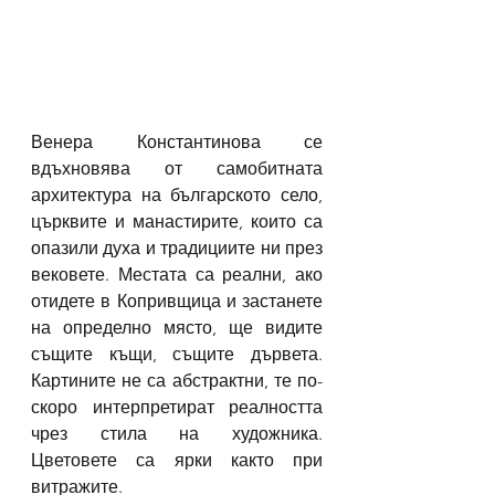
Венера Константинова се 
вдъхновява от самобитната 
архитектура на българското село, 
църквите и манастирите, които са 
опазили духа и традициите ни през 
вековете. Местата са реални, ако 
отидете в Копривщица и застанете 
на определно място, ще видите 
същите къщи, същите дървета. 
Картините не са абстрактни, те по-
скоро интерпретират реалността 
чрез стила на художника. 
Цветовете са ярки както при 
витражите.