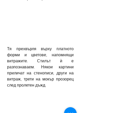
Тя прехвърля върху платното 
форми и цветове, напомнящи 
витражите. Стилът ѝ е 
разпознаваем. Някои картини 
приличат на стенописи, други на 
витраж, трети на мокър прозорец 
след пролетен дъжд.