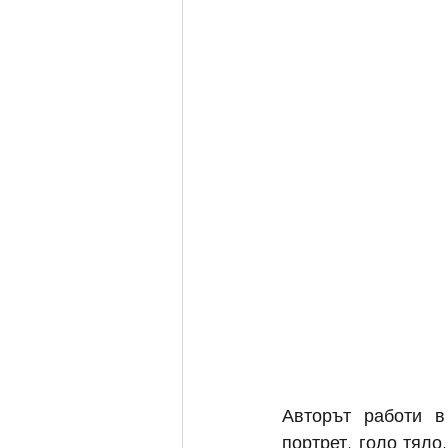
Авторът р
аботи в
портрет, голо тяло