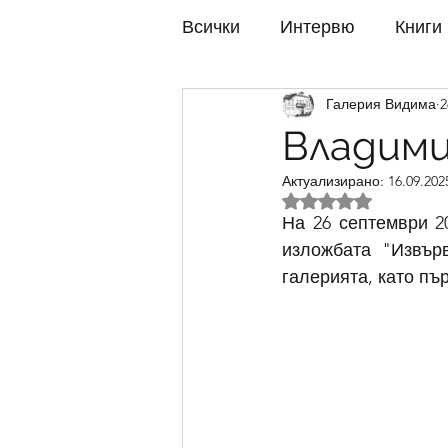
Всички
Интервю
Книги
Галерия Видима
2
Изложби 2022
Изложби
Владими
Актуализирано:
16.09.2025
Изложби 2017
Изложби
Оценено с NaN от 
На 26 септември 2
изложбата "Извър
Изложби 2012
Изложби
галерията, като пър
Изложби 2007
Изложби
Изложби 2002
Изложби