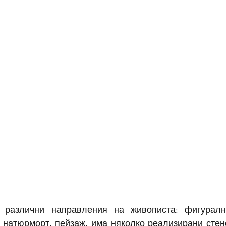
 различни направления на живописта: фигурална
, натюрморт, пейзаж, има няколко реализирани стено