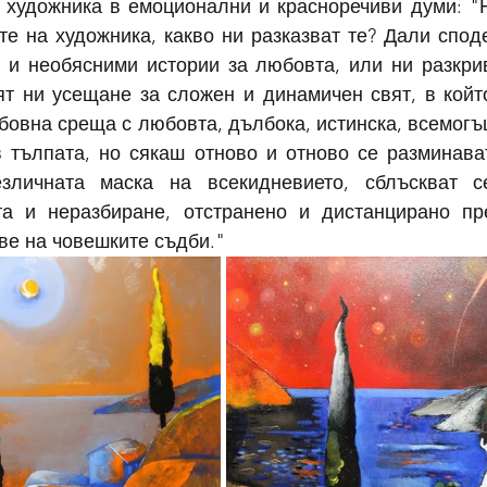
а художника в емоционални и красноречиви думи: "Н
е на художника, какво ни разказват те? Дали споде
и и необясними истории за любовта, или ни разкрив
ят ни усещане за сложен и динамичен свят, в койт
бовна среща с любовта, дълбока, истинска, всемогъщ
в тълпата, но сякаш отново и отново се разминават
зличната маска на всекидневието, сблъскват се
та и неразбиране, отстранено и дистанцирано пр
ве на човешките съдби."