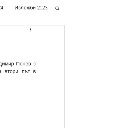
24
Изложби 2023
би 2018
би 2013
димир Пенев с 
 втори път в 
би 2008
би 2003