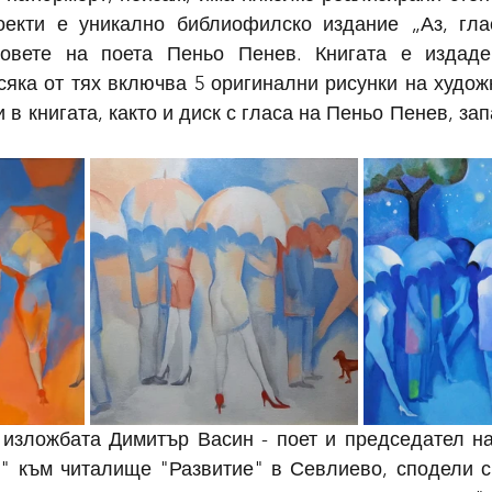
екти е уникално библиофилско издание „Аз, глас
ховете на поета Пеньо Пенев. Книгата е издаде
сяка от тях включва 5 оригинални рисунки на художн
 в книгата, както и диск с гласа на Пеньо Пенев, зап
 изложбата Димитър Васин - поет и председател на
" към читалище "Развитие" в Севлиево, сподели с