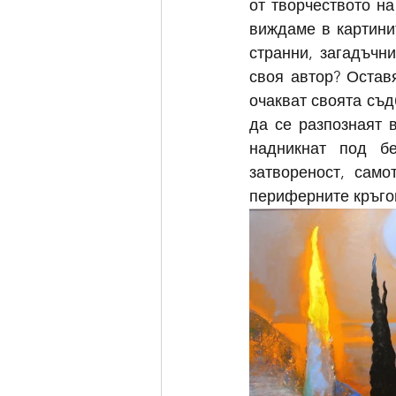
от творчеството н
виждаме в картинит
странни, загадъчн
своя автор? Остав
очакват своята съд
да се разпознаят 
надникнат под бе
затвореност, само
периферните кръго