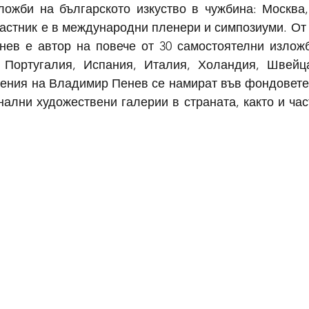
ложби на българското изкуство в чужбина: Москва, 
астник е в международни пленери и симпозиуми. От 1
ев е автор на повече от 30 самостоятелни изложб
 Португалия, Испания, Италия, Холандия, Швейца
ения на Владимир Пенев се намират във фондовете 
нални художествени галерии в страната, както и час