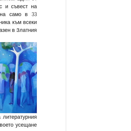
 и съвест на 
на само в 33 
ика към всеки 
азен в Златния 
 литературния 
воето усещане 