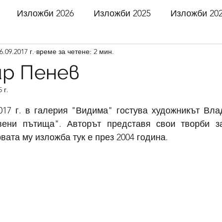
Изложби 2026
Изложби 2025
Изложби 20
6.09.2017 г.
време за четене: 2 мин.
 2021
Изложби 2020
Изложби 2019
Излож
р Пенев
 г.
 2016
Изложби 2015
Изложби 2014
Излож
5 звезди.
017 г. в галерия "Видима" гостува художникът Вла
вени пътища". Авторът представя свои творби за
 2011
Изложби 2010
Изложби 2009
Излож
вата му изложба тук е през 2004 година. 
 2006
Изложби 2005
Изложби 2004
Излож
 2001
Изложби 2000
Изложби 1999