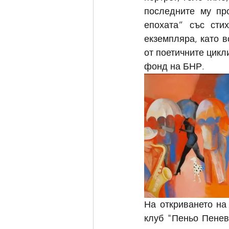
последните му про
епохата” със сти
екземпляра, като в
от поетичните цикли
фонд на БНР.
На откриването на
клуб "Пеньо Пенев