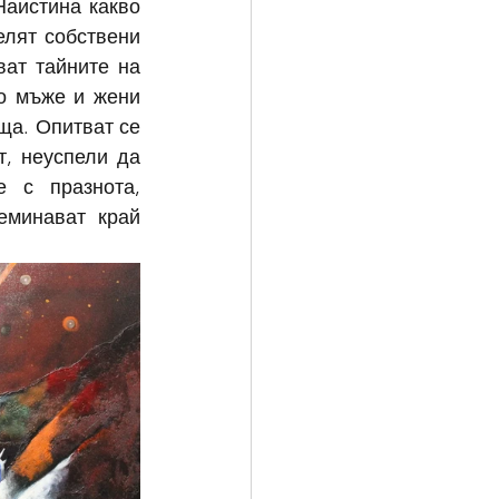
аистина какво 
лят собствени 
ат тайните на 
о мъже и жени 
а. Опитват се 
, неуспели да 
 с празнота, 
еминават край 