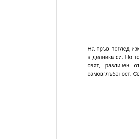
На пръв поглед изк
в делника си. Но т
свят, различен 
самовглъбеност. Св