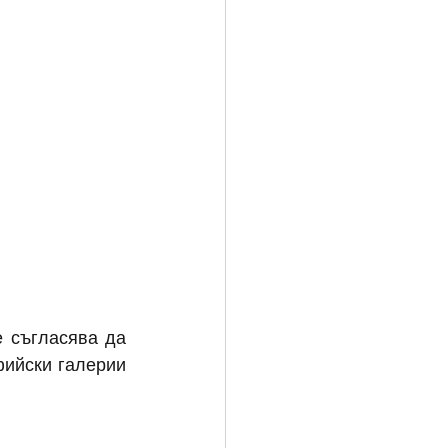
 съгласява да 
ийски галерии 