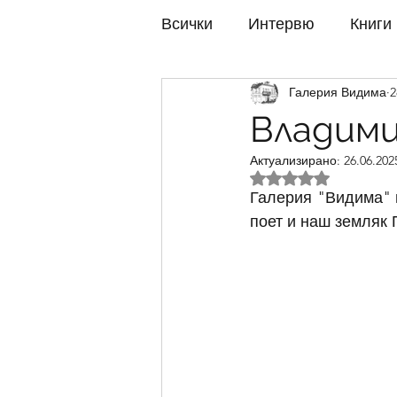
Всички
Интервю
Книги
Галерия Видима
2
Изложби 2022
Изложби
Владими
Актуализирано:
26.06.2025
Изложби 2017
Изложби
Оценено с NaN от 
Галерия "Видима" 
поет и наш земляк 
Изложби 2012
Изложби
Изложби 2007
Изложби
Изложби 2002
Изложби