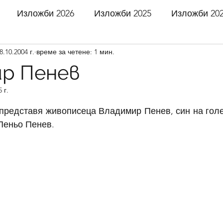
Изложби 2026
Изложби 2025
Изложби 20
8.10.2004 г.
време за четене: 1 мин.
 2021
Изложби 2020
Изложби 2019
Излож
р Пенев
 г.
 2016
Изложби 2015
Изложби 2014
Излож
5 звезди.
представя живописеца Владимир Пенев, син на голе
Пеньо Пенев. 
 2011
Изложби 2010
Изложби 2009
Излож
 2006
Изложби 2005
Изложби 2004
Излож
 2001
Изложби 2000
Изложби 1999