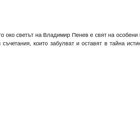
о око светът на Владимир Пенев е свят на особени 
съчетания, които забулват и оставят в тайна истин