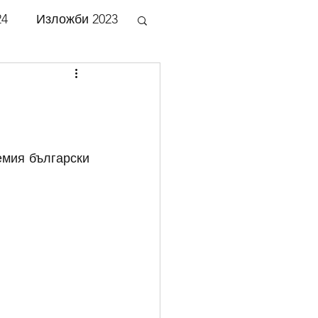
24
Изложби 2023
би 2018
би 2013
мия български 
би 2008
би 2003