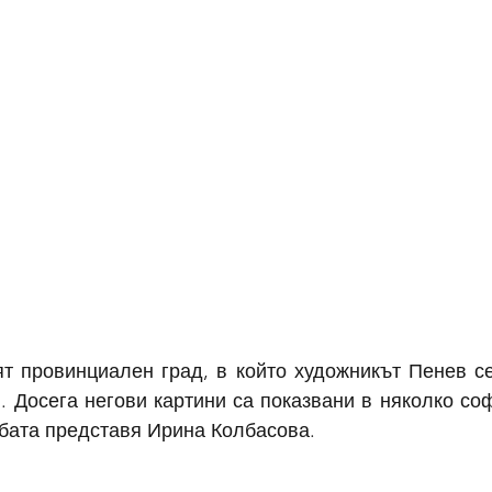
т провинциален град, в който художникът Пенев се
. Досега негови картини са показвани в няколко соф
бата представя Ирина Колбасова. 