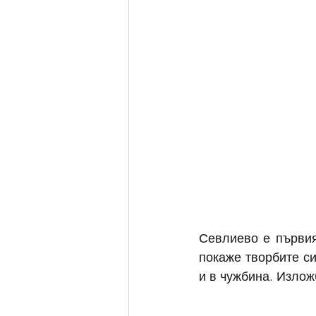
Севлиево е първия
покаже творбите си
и в чужбина. Излож