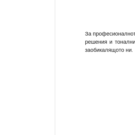
За професионалнот
решения и тонални 
заобикалящото ни.