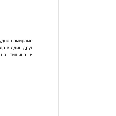
удно намираме 
а в един друг 
 на тишина и 