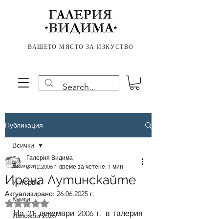
ВАШЕТО МЯСТО ЗА ИЗКУСТВО
Публикация
Всички
Галерия Видима
Всички
21.12.2006 г.
време за четене: 1 мин.
Ирена Лутинскайте
Интервю
Актуализирано:
26.06.2025 г.
Книги
Оценено с NaN от 5 звезди.
На 21 декември 2006 г. в галерия 
Изложби 2026