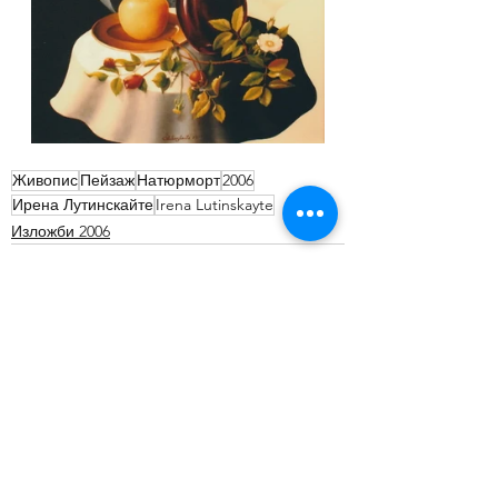
Живопис
Пейзаж
Натюрморт
2006
Ирена Лутинскайте
Irena Lutinskayte
Изложби 2006
Виж всички
Последни публикации