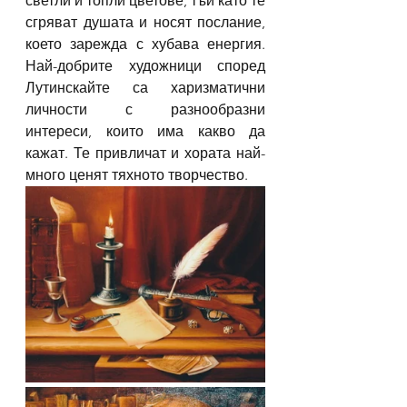
светли и топли цветове, тъй като те 
сгряват душата и носят послание, 
което зарежда с хубава енергия. 
Най-добрите художници според 
Лутинскайте са харизматични 
личности с разнообразни 
интереси, които има какво да 
кажат. Те привличат и хората най-
много ценят тяхното творчество.