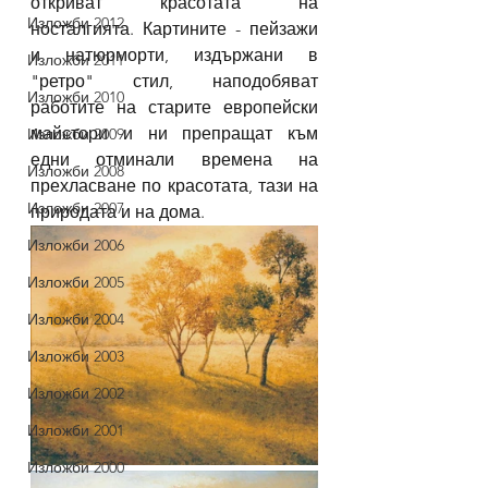
откриват красотата на 
Изложби 2012
носталгията. Картините - пейзажи 
и натюрморти, издържани в 
Изложби 2011
"ретро" стил, наподобяват 
Изложби 2010
работите на старите европейски 
майстори и ни препращат към 
Изложби 2009
едни отминали времена на 
Изложби 2008
прехласване по красотата, тази на 
Изложби 2007
природата и на дома.
Изложби 2006
Изложби 2005
Изложби 2004
Изложби 2003
Изложби 2002
Изложби 2001
Изложби 2000