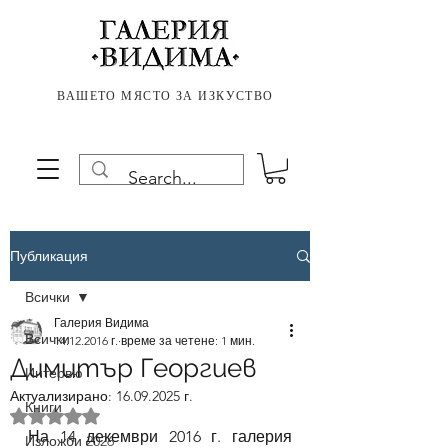
ВАШЕТО МЯСТО ЗА ИЗКУСТВО
Публикация
Всички
Галерия Видима
Всички
14.12.2016 г.
време за четене: 1 мин.
Димитър Георгиев
Интервю
Актуализирано:
16.09.2025 г.
Книги
Оценено с NaN от 5 звезди.
На 14 декември 2016 г. галерия 
Изложби 2026