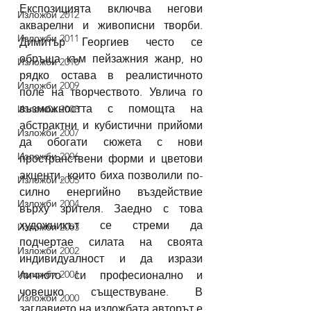
Експозицията включва негови 
Изложби 2012
акварелни и живописни творби. 
Изложби 2011
Димитър Георгиев често се 
обръща към пейзажния жанр, но 
Изложби 2010
рядко остава в реалистичното 
Изложби 2009
поле на творчеството. Увлича го 
възможността с помощта на 
Изложби 2008
абстрактни и кубистични прийоми 
Изложби 2007
да обогати сюжета с нови 
Изложби 2006
пространствени форми и цветови 
акценти, които биха позволили по-
Изложби 2005
силно енергийно въздействие 
Изложби 2004
върху зрителя. Заедно с това 
художникът се стреми да 
Изложби 2003
подчертае силата на своята 
Изложби 2002
индивидуалност и да изрази 
Изложби 2001
личното си професионално и 
човешко съществуване. В 
Изложби 2000
заглавието на изложбата авторът е 