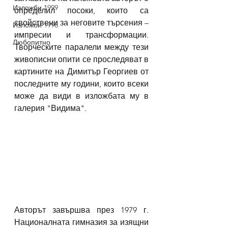
Изложби 1999
определил посоки, които са 
свойствени за неговите търсения – 
Изложби 1998
импресии и трансформации. 
Любопитно
Творческите паралели между тези 
живописни опити се проследяват в 
картините на Димитър Георгиев от 
последните му години, които всеки 
може да види в изложбата му в 
галерия "Видима".
Авторът завършва през 1979 г. 
Националната гимназия за изящни 