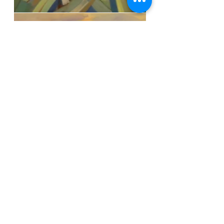
Живопис
Пейзаж
НХА
Природа