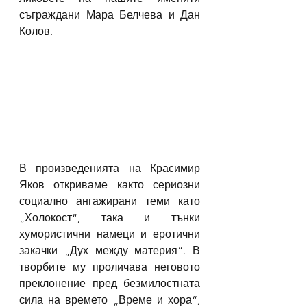
съграждани Мара Белчева и Дан 
Колов.
В произведенията на Красимир 
Яков откриваме както сериозни 
социално ангажирани теми като 
„Холокост“, така и тънки 
хумористични намеци и еротични 
закачки „Дух между материя“. В 
творбите му проличава неговото 
преклонение пред безмилостната 
сила на времето „Време и хора“, 