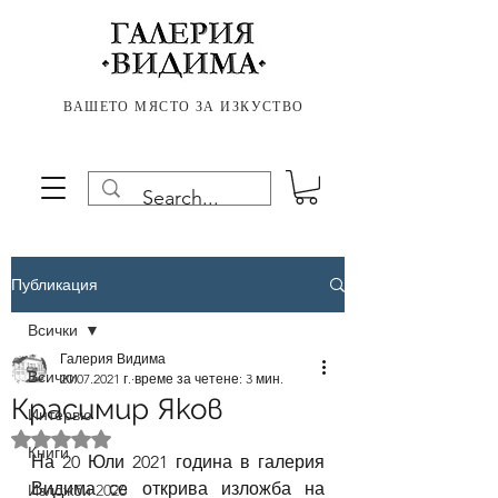
ВАШЕТО МЯСТО ЗА ИЗКУСТВО
Публикация
Всички
Галерия Видима
Всички
20.07.2021 г.
време за четене: 3 мин.
Красимир Яков
Интервю
Оценено с NaN от 5 звезди.
Книги
На 20 Юли 2021 година в галерия 
Видима се открива изложба на 
Изложби 2026