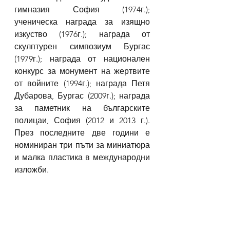
гимназия София (1974г.); 
ученическа награда за изящно 
изкуство (1976г.); награда от 
скулптурен симпозиум Бургас 
(1979г.); награда от национален 
конкурс за монумент на жертвите 
от войните (1994г.); награда Петя 
Дубарова, Бургас (2009г.); награда 
за паметник на българските 
полицаи, София (2012 и 2013 г.). 
През последните две години е 
номиниран три пъти за миниатюра 
и малка пластика в международни 
изложби.