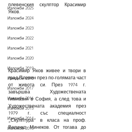
плевенския скулптор Красимир 
Изложби 2025
Яков.
Изложби 2024
Изложби 2023
Изложби 2022
Изложби 2021
Изложби 2020
Изложби 2019
Красимир Яков живее и твори в 
град Плевен през по-голямата част 
Изложби 2018
от живота си. През 1974 г. 
Изложби 2017
завършва Художествената 
Изложби 2016
гимназия в София, а след това и 
Художествената академия през 
Изложби 2015
1979 г. със специалност 
Изложби 2014
„Скулптура“ в класа на проф. 
Величко Минеков. От тогава до 
Изложби 2013