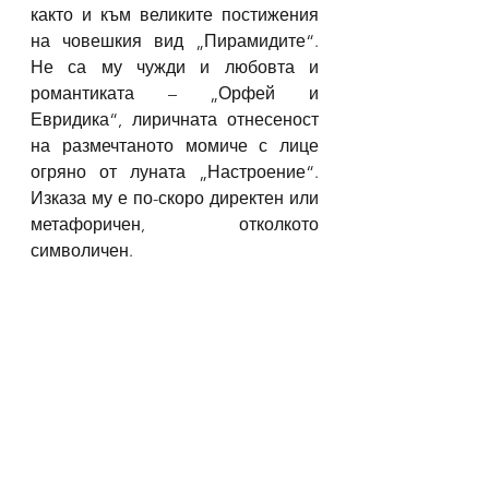
както и към великите постижения 
на човешкия вид „Пирамидите“. 
Не са му чужди и любовта и 
романтиката – „Орфей и 
Евридика“, лиричната отнесеност 
на размечтаното момиче с лице 
огряно от луната „Настроение“. 
Изказа му е по-скоро директен или 
метафоричен, отколкото 
символичен.