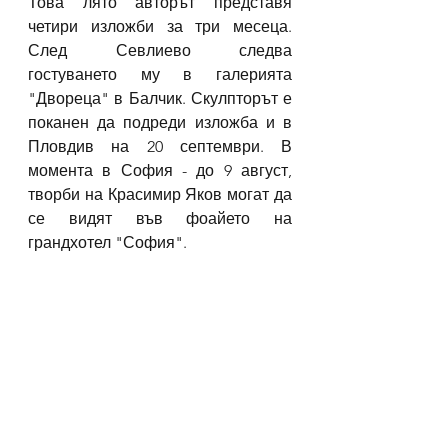
Това лято авторът представя 
четири изложби за три месеца. 
След Севлиево следва 
гостуването му в галерията 
"Двореца" в Балчик. Скулпторът е 
поканен да подреди изложба и в 
Пловдив на 20 септември. В 
момента в София - до 9 август, 
творби на Красимир Яков могат да 
се видят във фоайето на 
грандхотел "София".