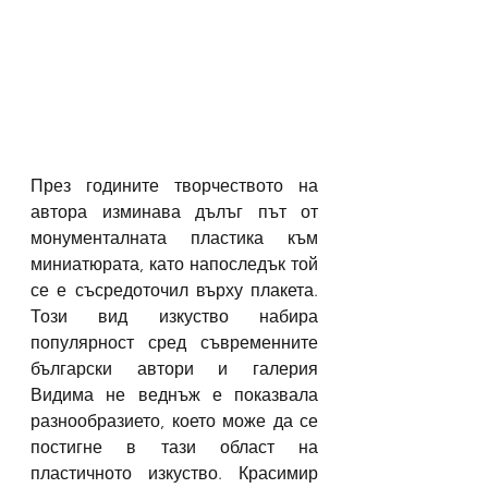
През годините творчеството на 
автора изминава дълъг път от 
монументалната пластика към 
миниатюрата, като напоследък той 
се е съсредоточил върху плакета. 
Този вид изкуство набира 
популярност сред съвременните 
български автори и галерия 
Видима не веднъж е показвала 
разнообразието, което може да се 
постигне в тази област на 
пластичното изкуство. Красимир 