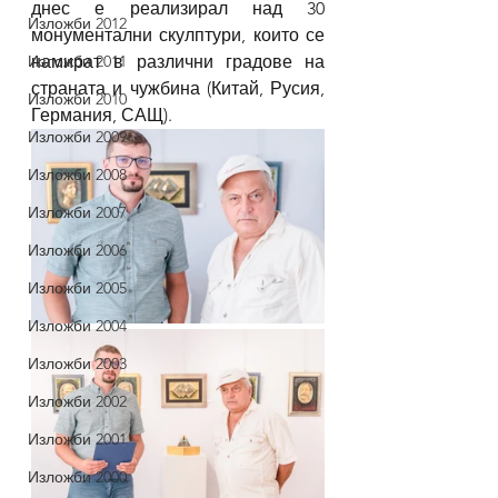
днес е реализирал над 30 
Изложби 2012
монументални скулптури, които се 
намират в различни градове на 
Изложби 2011
страната и чужбина (Китай, Русия, 
Изложби 2010
Германия, САЩ). 
Изложби 2009
Изложби 2008
Изложби 2007
Изложби 2006
Изложби 2005
Изложби 2004
Изложби 2003
Изложби 2002
Изложби 2001
Изложби 2000