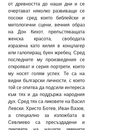
от древността до наши дни и се 
очертават няколко развиващи се 
посоки сред които библейски и 
митологични сцени, вечния образ 
на Дон Кихот, прелъстяващата 
женска красота, свободата 
изразена като килия в концлагер 
или галопиращ буен жребец. Сред 
последните му произведения се 
открояват и серия портрети, които 
му носят голям успех. Те са на 
видни български личности, с което 
той се опитва да подсили интереса 
към тях и да поддържа народния 
дух. Сред тях са ликовете на Васил 
Левски, Христо Ботев, Иван Вазов, 
а специално за изложбата в 
Севлиево са пресъздадени и 
ликовете на нашите именити 