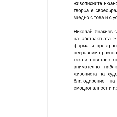
живописните нюанс
творба е своеобра
заедно с това и с 
Николай Янакиев се
на абстрактната ж
форма и пространс
несравнимо разноо
така и в цветово о
внимателно наблю
живописта на худо
благодарение на
емоционалност и ар