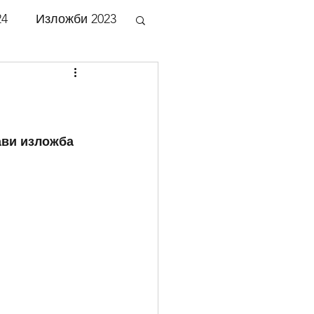
24
Изложби 2023
би 2018
би 2013
ави изложба 
би 2008
би 2003