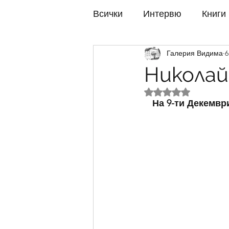
Всички
Интервю
Книги
Галерия Видима
6
Изложби 2022
Изложби
Николай
Оценено с NaN от 
Изложби 2017
Изложби
На 9-ти Декемвр
Изложби 2012
Изложби
Изложби 2007
Изложби
Изложби 2002
Изложби