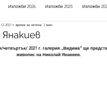
Изложби 2026
Изложби 2025
Изложби 20
.12.2021 г.
време за четене: 2 мин.
 2021
Изложби 2020
Изложби 2019
Излож
 Янакиев
5 звезди.
 2016
Изложби 2015
Изложби 2014
Излож
и/четвъртък/ 2021 г. галерия „Видима“ ще предст
живопис на Николай Янакиев.
 2011
Изложби 2010
Изложби 2009
Излож
 2006
Изложби 2005
Изложби 2004
Излож
 2001
Изложби 2000
Изложби 1999