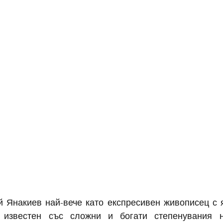
 Янакиев най-вече като експресивен живописец с я
р известен със сложни и богати степенувания н