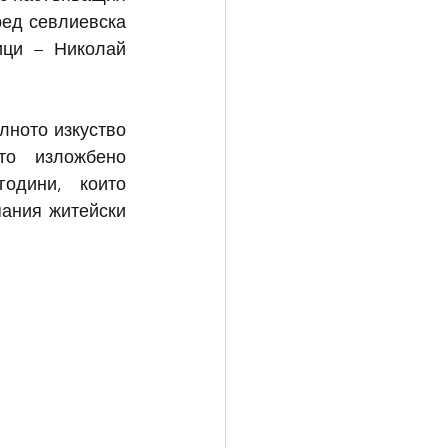
ед севлиевска 
ици – Николай 
ното изкуство 
о изложбено 
одини, които 
ания житейски 