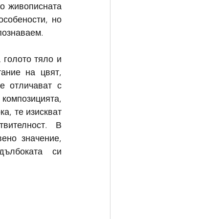
о живописната 
собености, но 
зпознаваем.
голото тяло и 
ание на цвят, 
 отличават с 
композицията, 
а, те изискват 
вителност. В 
но значение, 
ълбоката си 