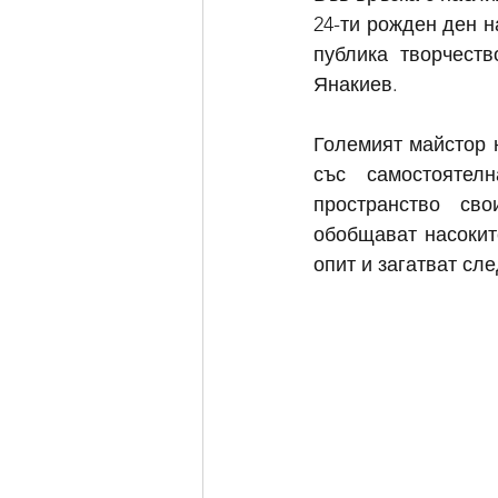
24-ти рожден ден н
публика творчеств
Янакиев.
Големият майстор 
със самостоятел
пространство сво
обобщават насоките
опит и загатват сл