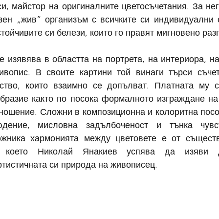
и, майстор на оригиналните цветосъчетания. За нег
зен „жив” организъм с всичките си индивидуални о
устойчивите си белези, които го правят мигновено ра
 изявява в областта на портрета, на интериора, на 
ивопис. В своите картини той винаги търси съчет
тво, които взаимно се допълват. Платната му се
бразие както по посока формалното изграждане на 
тношение. Сложни в композиционна и колоритна посок
дение, мисловна задълбоченост и тънка чувст
жника хармонията между цветовете е от съществе
 което Николай Янакиев успява да изяви д
тистичната си природа на живописец.