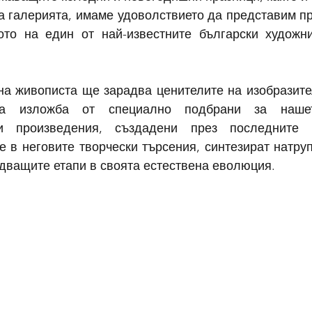
а галерията, имаме удоволствието да представим пр
ото на един от най-известните български художн
на живописта ще зарадва ценителите на изобразител
на изложба от специално подбрани за нашет
и произведения, създадени през последните г
 в неговите творчески търсения, синтезират натруп
едващите етапи в своята естествена еволюция.